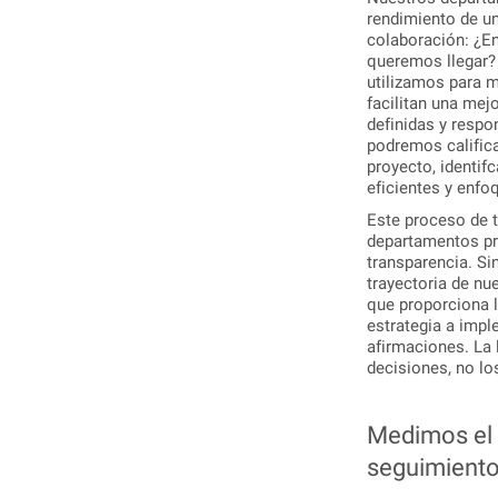
rendimiento de un
colaboración: ¿E
queremos llegar?
utilizamos para 
facilitan una mej
definidas y respo
podremos califica
proyecto, identi
eficientes y enfo
Este proceso de t
departamentos pr
transparencia. Si
trayectoria de nu
que proporciona 
estrategia a impl
afirmaciones. La 
decisiones, no los
Medimos el é
seguimiento 