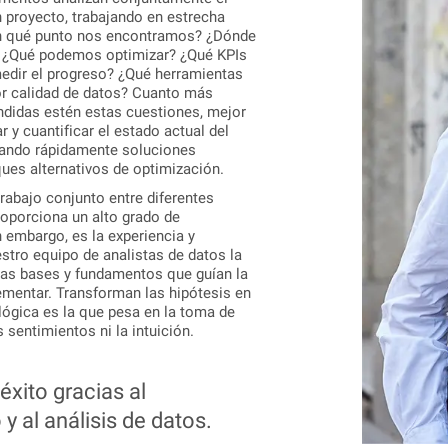
 proyecto, trabajando en estrecha
n qué punto nos encontramos? ¿Dónde
 ¿Qué podemos optimizar? ¿Qué KPIs
medir el progreso? ¿Qué herramientas
or calidad de datos? Cuanto más
ndidas estén estas cuestiones, mejor
r y cuantificar el estado actual del
fcando rápidamente soluciones
ques alternativos de optimización.
rabajo conjunto entre diferentes
oporciona un alto grado de
n embargo, es la experiencia y
estro equipo de analistas de datos la
las bases y fundamentos que guían la
ementar. Transforman las hipótesis en
lógica es la que pesa en la toma de
 sentimientos ni la intuición.
xito gracias al
y al análisis de datos.