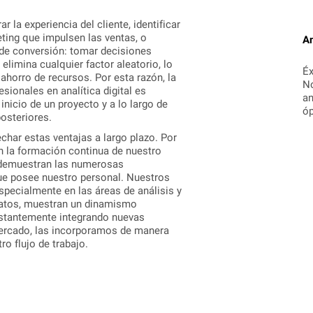
r la experiencia del cliente, identificar
ting que impulsen las ventas, o
An
 de conversión: tomar decisiones
elimina cualquier factor aleatorio, lo
Éx
 ahorro de recursos. Por esta razón, la
No
esionales en analítica digital es
an
inicio de un proyecto y a lo largo de
óp
osteriores.
har estas ventajas a largo plazo. Por
en la formación continua de nuestro
 demuestran las numerosas
que posee nuestro personal. Nuestros
pecialmente en las áreas de análisis y
atos, muestran un dinamismo
stantemente integrando nuevas
ercado, las incorporamos de manera
ro flujo de trabajo.