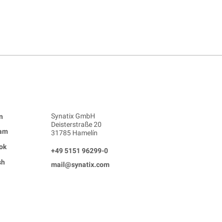
Synatix GmbH
n
Deisterstraße 20
ram
31785 Hamelín
ok
+49 5151 96299-0
sh
mail@synatix.com