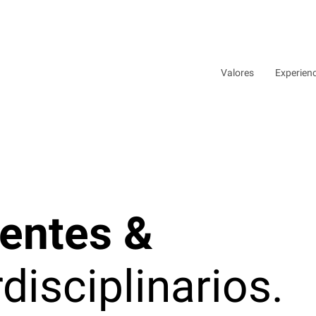
Valores
Experien
gentes &
rdisciplinarios.