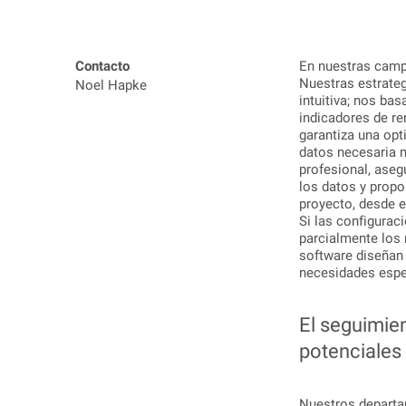
Contacto
En nuestras camp
Nuestras estrate
Noel Hapke
intuitiva; nos ba
indicadores de re
garantiza una op
datos necesaria 
profesional, aseg
los datos y propo
proyecto, desde el
Si las configurac
parcialmente los 
software diseñan 
necesidades espe
El seguimie
potenciales
Nuestros departa