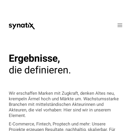
Werte
Expertise
Ergebnisse,
Portfolio
die definieren.
Karriere
Kontakt
Wir erschaffen Marken mit Zugkraft, denken Altes neu,
krempeln Ärmel hoch und Märkte um. Wachstumsstarke
EN
ES
Branchen mit mittelständischen Akteurinnen und
Akteuren, die viel vorhaben: Hier sind wir in unserem
Element.
E-Commerce, Fintech, Proptech und mehr: Unsere
Projekte erzeugen Resultate, nachhaltig, skalierbar. Für