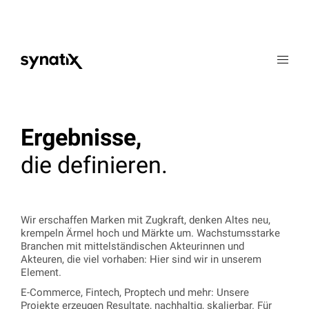
Werte
Expertise
Ergebnisse,
Portfolio
die definieren.
Karriere
Kontakt
Wir erschaffen Marken mit Zugkraft, denken Altes neu,
krempeln Ärmel hoch und Märkte um. Wachstumsstarke
EN
ES
Branchen mit mittelständischen Akteurinnen und
Akteuren, die viel vorhaben: Hier sind wir in unserem
Element.
E-Commerce, Fintech, Proptech und mehr: Unsere
Projekte erzeugen Resultate, nachhaltig, skalierbar. Für