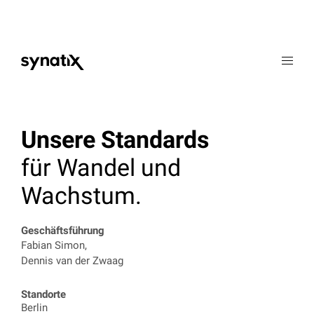
Werte
Expertise
Unsere Standards
Portfolio
für Wandel und
Karriere
Wachstum.
Kontakt
Geschäftsführung
EN
ES
Fabian Simon,
Dennis van der Zwaag
Standorte
Berlin